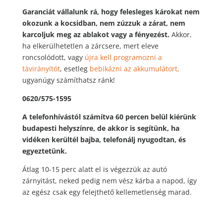
Garanciát vállalunk rá, hogy felesleges károkat nem
okozunk a kocsidban, nem zúzzuk a zárat, nem
karcoljuk meg az ablakot vagy a fényezést.
Akkor,
ha elkerülhetetlen a zárcsere, mert eleve
roncsolódott, vagy
újra kell programozni a
távirányítót
, esetleg
bebikázni az akkumulátort,
ugyanúgy számíthatsz ránk!
0620/575-1595
A telefonhívástól számítva 60 percen belül kiérünk
budapesti helyszínre, de akkor is segítünk, ha
vidéken kerültél bajba, telefonálj nyugodtan, és
egyeztetünk.
Átlag 10-15 perc alatt el is végezzük az autó
zárnyitást, neked pedig nem vész kárba a napod, így
az egész csak egy felejthető kellemetlenség marad.