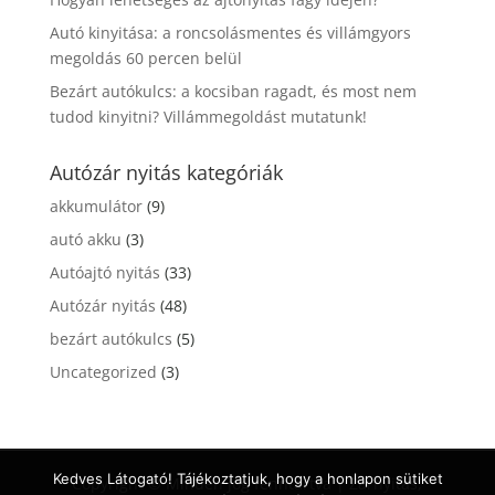
Autó kinyitása: a roncsolásmentes és villámgyors
megoldás 60 percen belül
Bezárt autókulcs: a kocsiban ragadt, és most nem
tudod kinyitni? Villámmegoldást mutatunk!
Autózár nyitás kategóriák
akkumulátor
(9)
autó akku
(3)
Autóajtó nyitás
(33)
Autózár nyitás
(48)
bezárt autókulcs
(5)
Uncategorized
(3)
Kedves Látogató! Tájékoztatjuk, hogy a honlapon sütiket
Copyright © Minden jog fenntartva | Zárnyitás,