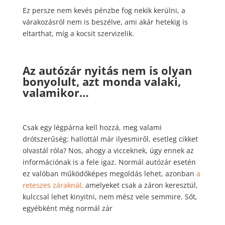
Ez persze nem kevés pénzbe fog nekik kerülni, a
várakozásról nem is beszélve, ami akár hetekig is
eltarthat, míg a kocsit szervizelik.
Az autózár nyitás nem is olyan
bonyolult, azt monda valaki,
valamikor…
Csak egy légpárna kell hozzá, meg valami
drótszerűség: hallottál már ilyesmiről, esetleg cikket
olvastál róla? Nos, ahogy a vicceknek, úgy ennek az
információnak is a fele igaz. Normál autózár esetén
ez valóban működőképes megoldás lehet, azonban
a
reteszes záraknál,
amelyeket csak a záron keresztül,
kulccsal lehet kinyitni, nem mész vele semmire. Sőt,
egyébként még normál zár