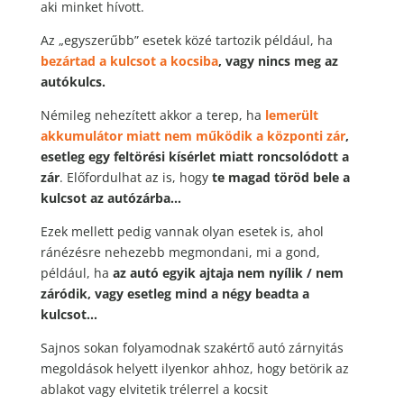
aki minket hívott.
Az „egyszerűbb” esetek közé tartozik például, ha
bezártad a kulcsot a kocsiba
, vagy nincs meg az
autókulcs.
Némileg nehezített akkor a terep, ha
lemerült
akkumulátor miatt nem működik a központi zár
,
esetleg egy feltörési kísérlet miatt roncsolódott a
zár
. Előfordulhat az is, hogy
te magad töröd bele a
kulcsot az autózárba…
Ezek mellett pedig vannak olyan esetek is, ahol
ránézésre nehezebb megmondani, mi a gond,
például, ha
az autó egyik ajtaja nem nyílik / nem
záródik, vagy esetleg mind a négy beadta a
kulcsot…
Sajnos sokan folyamodnak szakértő autó zárnyitás
megoldások helyett ilyenkor ahhoz, hogy betörik az
ablakot vagy elvitetik trélerrel a kocsit