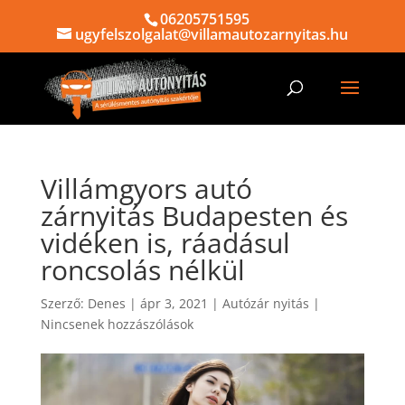
06205751595
ugyfelszolgalat@villamautozarnyitas.hu
Villámgyors autó
zárnyitás Budapesten és
vidéken is, ráadásul
roncsolás nélkül
Szerző:
Denes
|
ápr 3, 2021
|
Autózár nyitás
|
Nincsenek hozzászólások