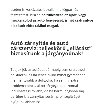
esetén is kockázatos bevállalni a légpárnás
feszegetést, hiszen
ha túlfeszíted az ajtót, vagy
megkarcolod az autó fényezését, ismét csak súlyos
kiadások előtt találod magad.
Autó zárnyitás és autó
zárszerviz: teljeskörű „ellátást”
biztosítunk a járgányodnak!
Tudjuk jól, az autódat pár napig sem szeretnéd
nélkülözni, és ha lehet, akkor minél gyorsabban
mennél tovább a dolgodra. Ha semmi extra
probléma nincs, akkor lényegében azonnal
indulhatsz is tovább; de ha bármi nagyobb baj
derülne ki a zárnyitás során, profi segítséget
nyújtunk abban is!