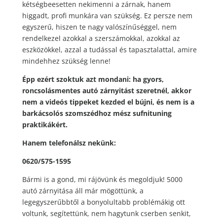
kétségbeesetten nekimenni a zárnak, hanem
higgadt, profi munkára van szükség. Ez persze nem
egyszerű, hiszen te nagy valószínűséggel, nem
rendelkezel azokkal a szerszámokkal, azokkal az
eszközökkel, azzal a tudással és tapasztalattal, amire
mindehhez szükség lenne!
Épp ezért szoktuk azt mondani: ha gyors,
roncsolásmentes autó zárnyitást szeretnél, akkor
nem a videós tippeket kezded el bújni, és nem is a
barkácsolós szomszédhoz mész sufnituning
praktikákért.
Hanem telefonálsz nekünk:
0620/575-1595
Bármi is a gond, mi rájövünk és megoldjuk! 5000
autó zárnyitása áll már mögöttünk, a
legegyszerűbbtől a bonyolultabb problémákig ott
voltunk, segítettünk, nem hagytunk cserben senkit,