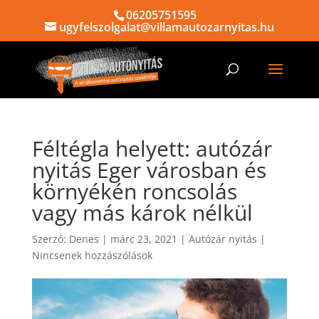
06205751595
ugyfelszolgalat@villamautozarnyitas.hu
Féltégla helyett: autózár
nyitás Eger városban és
környékén roncsolás
vagy más károk nélkül
Szerző:
Denes
|
márc 23, 2021
|
Autózár nyitás
|
Nincsenek hozzászólások