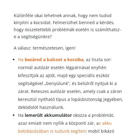
Különféle okai lehetnek annak, hogy nem tudod
kinyitni a kocsidat. Felmerülhet benned a kérdés,
hogy összetettebb problémák esetén is számíthatsz-
e a segítségünkre?
A válasz: természetesen, igen!
Ha
bezárod
a
kulcsot
a
kocsiba
, az tiszta sor:
normál autózár esetén légpárnával enyhén
kifeszítjük az ajtót, majd egy speciális eszköz
segítségével „benyúlunk”, és belülről nyitjuk ki a
zárat. Reteszes autózár esetén, amely csak a záron
keresztül nyitható típus a lopásbiztonság jegyében,
dekódolót használunk.
Ha
lemerült
akkumulátor
okozza a problémát,
azaz emiatt nem nyílik a központi zár, a
z akku
bebikázásában is tudunk segíteni
mobil bikázó