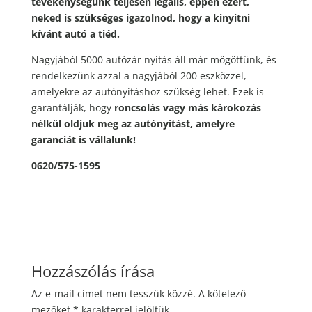
tevékenységünk teljesen legális, éppen ezért,
neked is szükséges igazolnod, hogy a kinyitni
kívánt autó a tiéd.
Nagyjából 5000 autózár nyitás áll már mögöttünk, és
rendelkezünk azzal a nagyjából 200 eszközzel,
amelyekre az autónyitáshoz szükség lehet. Ezek is
garantálják, hogy
roncsolás vagy más károkozás
nélkül oldjuk meg az autónyitást, amelyre
garanciát is vállalunk!
0620/575-1595
Hozzászólás írása
Az e-mail címet nem tesszük közzé.
A kötelező
mezőket
*
karakterrel jelöltük