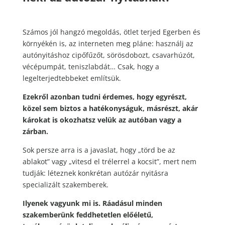
Számos jól hangzó megoldás, ötlet terjed Egerben és
környékén is, az interneten meg pláne: használj az
autónyitáshoz cipőfűzőt, sörösdobozt, csavarhúzót,
vécépumpát, teniszlabdát… Csak, hogy a
legelterjedtebbeket említsük.
Ezekről azonban tudni érdemes, hogy egyrészt,
közel sem biztos a hatékonyságuk, másrészt, akár
károkat is okozhatsz velük az autóban vagy a
zárban.
Sok persze arra is a javaslat, hogy „törd be az
ablakot” vagy „vitesd el trélerrel a kocsit”, mert nem
tudják: léteznek konkrétan autózár nyitásra
specializált szakemberek.
Ilyenek vagyunk mi is. Ráadásul minden
szakemberünk feddhetetlen előéletű,