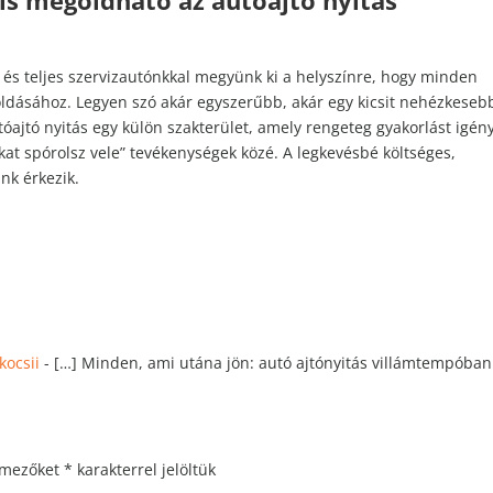
 is megoldható az autóajtó nyitás
, és teljes szervizautónkkal megyünk ki a helyszínre, hogy minden
ldásához. Legyen szó akár egyszerűbb, akár egy kicsit nehézkeseb
tóajtó nyitás egy külön szakterület, amely rengeteg gyakorlást igény
kat spórolsz vele” tevékenységek közé. A legkevésbé költséges,
nk érkezik.
kocsii
- […] Minden, ami utána jön: autó ajtónyitás villámtempóban
 mezőket
*
karakterrel jelöltük