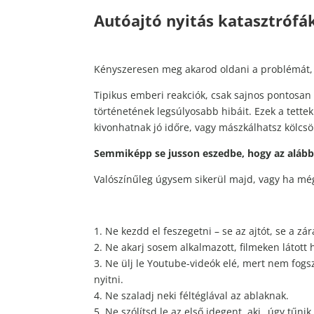
Autóajtó nyitás katasztrófá
Kényszeresen meg akarod oldani a problémát, 
Tipikus emberi reakciók, csak sajnos pontosan
történetének legsúlyosabb hibáit. Ezek a tette
kivonhatnak jó időre, vagy mászkálhatsz kölcsö
Semmiképp se jusson eszedbe, hogy az alá
Valószínűleg úgysem sikerül majd, vagy ha mégis
1. Ne kezdd el feszegetni – se az ajtót, se a zár
2. Ne akarj sosem alkalmazott, filmeken látott
3. Ne ülj le Youtube-videók elé, mert nem fogsz
nyitni.
4. Ne szaladj neki féltéglával az ablaknak.
5. Ne szólítsd le az első idegent, aki „úgy tűni