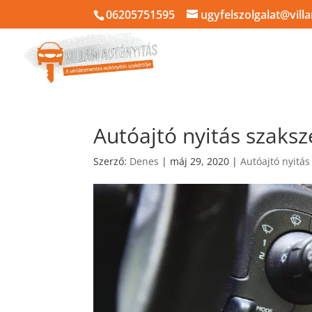
06205751595
ugyfelszolgalat@vill
KEZDŐLAP
SÜ
Autóajtó nyitás szaks
Szerző:
Denes
|
máj 29, 2020
|
Autóajtó nyitás