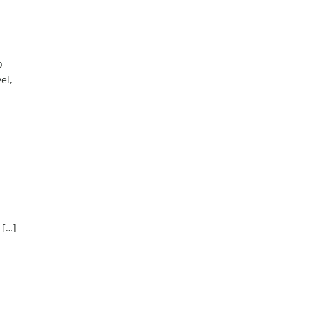
b
el,
 […]