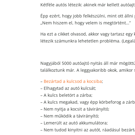
Kétféle autós létezik: akinek már kellett autóaj
Épp ezért, hogy jobb felkészülni, mint ott állni
„Nem hiszem el, hogy velem is megtörtént…”
Ha ezt a cikket olvasod, akkor vagy tartasz eg
létezik számunkra lehetetlen probléma. (Legal
Nagyjából 5000 autóajtó nyitás áll már mögöttü
találkoztunk már. A leggyakoribb okok, amikor
–
Bezártad a kulcsod a kocsiba
;
– Elhagytad az autó kulcsát;
– A kulcs beletört a zárba;
– A kulcs megakad, vagy épp körbeforog a zár
– Nem nyitja a kocsit a távirányító;
– Nem működik a távirányító;
– Lemerült az autó akkumulátora;
– Nem tudod kinyitni az autót, ráadásul bezár