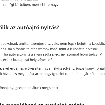
ismeretségi körödben, mert ehhez nagy
álik az autóajtó nyitás?
at pakolnád, amikor szembesülsz vele: nem fogsz bejutni a kocsidb
sznos, ha a fontos telefonszámok közé, mint a különféle orvosok,
d – ha autó ajtónyitásra van szükséged, így azonnal lépni tudsz. Mi
is érünk budapesti helyszínekre.*
ezeket érdemes előkészíteni: személyigazolvány, jogosítvány, forga
 hivatalos megoldást arra, hogy igazolni tudd, tiéd a jármű, enne
fonálj nyugodtan, találunk megoldást!