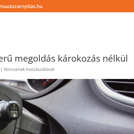
amautozarnyitas.hu
RGŐS AUTÓNYITÁS
AUTÓZÁR NYITÁS MÓDSZEREI
SZOLGÁLTATÁ
zerű megoldás károkozás nélkül
|
Nincsenek hozzászólások