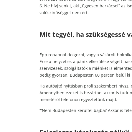
6. Ne hívj senkit, aki „ügyesen barkácsol” az 
valószínűséggel nem ért.
Mit tegyél, ha szükségessé v
Épp rohannál dolgozni, vagy a vásárolt holmik
Erre a helyzetre, a pánik elkerülése végett ha
szervizesek, szolgáltatók a miénket is elmente
pedig gyorsan, Budapesten 60 percen belül ki 
Ha autóajtó nyitásban profi szakembert hívsz, 
Amennyiben ezeket is bezártad, akkor is tudunk
menetéről telefonon egyeztetünk majd.
*Nem Budapesten kerültél bajba? Akkor is tele