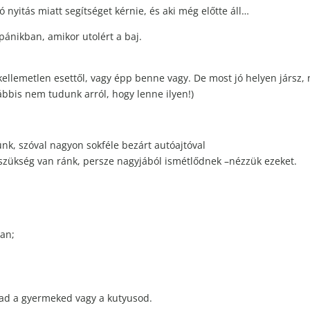
tó nyitás miatt segítséget kérnie, és aki még előtte áll…
 pánikban, amikor utolért a baj.
y kellemetlen esettől, vagy épp benne vagy. De most jó helyen jársz,
ábbis nem tudunk arról, hogy lenne ilyen!)
nk, szóval nagyon sokféle bezárt autóajtóval
 szükség van ránk, persze nagyjából ismétlődnek –nézzük ezeket.
ban;
tad a gyermeked vagy a kutyusod.