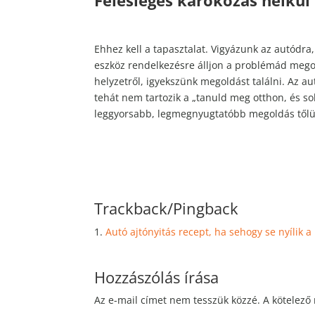
Felesleges károkozás nélkül
Ehhez kell a tapasztalat. Vigyázunk az autódra
eszköz rendelkezésre álljon a problémád mego
helyzetről, igyekszünk megoldást találni. Az au
tehát nem tartozik a „tanuld meg otthon, és so
leggyorsabb, legmegnyugtatóbb megoldás tőlü
Trackback/Pingback
Autó ajtónyitás recept, ha sehogy se nyílik a 
Hozzászólás írása
Az e-mail címet nem tesszük közzé.
A kötelező