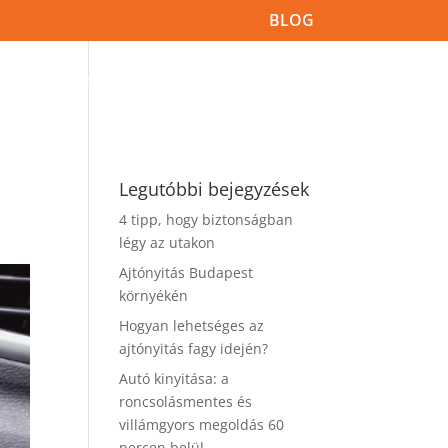
BLOG
SOK
AUTÓZÁRAK PROBLÉMÁI
ÜGYFÉLSZOLGÁLAT
Legutóbbi bejegyzések
4 tipp, hogy biztonságban
légy az utakon
Ajtónyitás Budapest
környékén
Hogyan lehetséges az
ajtónyitás fagy idején?
Autó kinyitása: a
roncsolásmentes és
villámgyors megoldás 60
percen belül