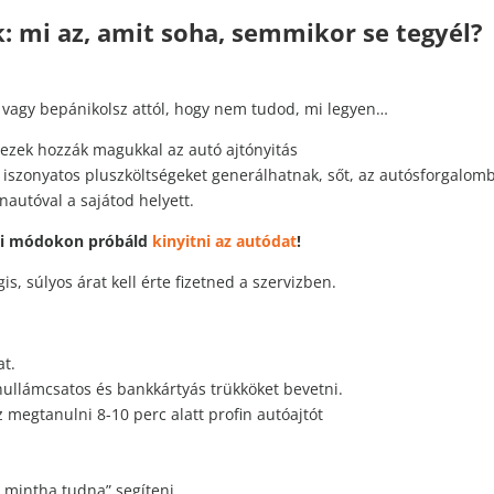
k: mi az, amit soha, semmikor se tegyél?
vagy bepánikolsz attól, hogy nem tudod, mi legyen…
 ezek hozzák magukkal az autó ajtónyitás
k iszonyatos pluszköltségeket generálhatnak, sőt, az autósforgalomb
nautóval a sajátod helyett.
bbi módokon próbáld
kinyitni az autódat
!
, súlyos árat kell érte fizetned a szervizben.
at.
 hullámcsatos és bankkártyás trükköket bevetni.
 megtanulni 8-10 perc alatt profin autóajtót
k, mintha tudna” segíteni.