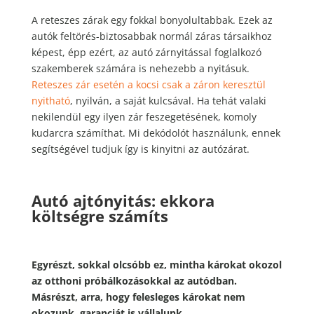
A reteszes zárak egy fokkal bonyolultabbak. Ezek az
autók feltörés-biztosabbak normál záras társaikhoz
képest, épp ezért, az autó zárnyitással foglalkozó
szakemberek számára is nehezebb a nyitásuk.
Reteszes zár esetén a kocsi csak a záron keresztül
nyitható
, nyilván, a saját kulcsával. Ha tehát valaki
nekilendül egy ilyen zár feszegetésének, komoly
kudarcra számíthat. Mi dekódolót használunk, ennek
segítségével tudjuk így is kinyitni az autózárat.
Autó ajtónyitás
: ekkora
költségre számíts
Egyrészt, sokkal olcsóbb ez, mintha károkat okozol
az otthoni próbálkozásokkal az autódban.
Másrészt, arra, hogy felesleges károkat nem
okozunk, garanciát is vállalunk.