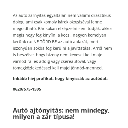
Az autó zárnyitás egyáltalán nem valami drasztikus
dolog, ami csak komoly károk okozásával lenne
megoldható. Bár sokan elképzelni sem tudják, akkor
mégis hogy fog kinyílni a kocsi, nagyon komolyan
kérünk rá: NE TÖRD BE az autó ablakát, mert
iszonyúan sokba fog kerülni a javíttatása. Arról nem
is beszélve, hogy bizony nem keveset kell majd
várnod rá, és addig vagy csereautóval, vagy
tömegközlekedéssel kell majd jönnöd-menned.
Inkább hívj profikat, hogy kinyissák az autódat:
0620/575-1595
Autó ajtónyitás: nem mindegy,
milyen a zár típusa!