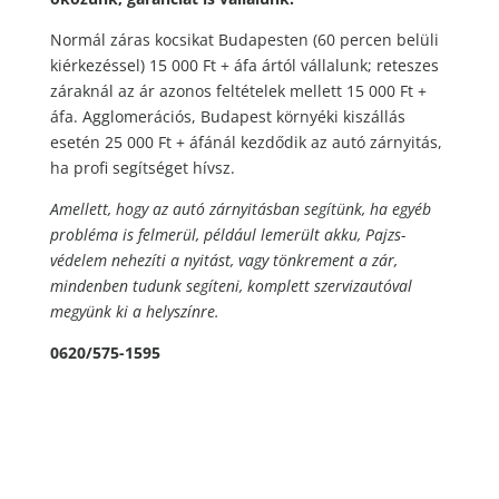
Normál záras kocsikat Budapesten (60 percen belüli
kiérkezéssel) 15 000 Ft + áfa ártól vállalunk; reteszes
záraknál az ár azonos feltételek mellett 15 000 Ft +
áfa. Agglomerációs, Budapest környéki kiszállás
esetén 25 000 Ft + áfánál kezdődik az autó zárnyitás,
ha profi segítséget hívsz.
Amellett, hogy az autó zárnyitásban segítünk, ha egyéb
probléma is felmerül, például lemerült akku, Pajzs-
védelem nehezíti a nyitást, vagy tönkrement a zár,
mindenben tudunk segíteni, komplett szervizautóval
megyünk ki a helyszínre.
0620/575-1595