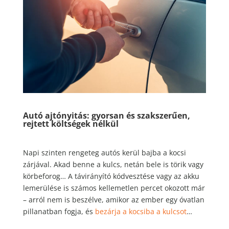
Autó ajtónyitás: gyorsan és szakszerűen,
rejtett költségek nélkül
Napi szinten rengeteg autós kerül bajba a kocsi
zárjával. Akad benne a kulcs, netán bele is törik vagy
körbeforog… A távirányító kódvesztése vagy az akku
lemerülése is számos kellemetlen percet okozott már
– arról nem is beszélve, amikor az ember egy óvatlan
pillanatban fogja, és
bezárja a kocsiba a kulcsot
…