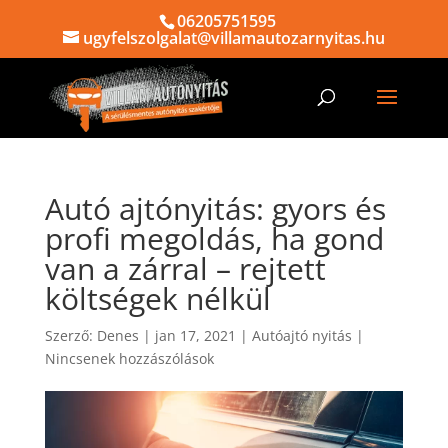
06205751595
ugyfelszolgalat@villamautozarnyitas.hu
Autó ajtónyitás: gyors és
profi megoldás, ha gond
van a zárral – rejtett
költségek nélkül
Szerző:
Denes
|
jan 17, 2021
|
Autóajtó nyitás
|
Nincsenek hozzászólások