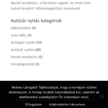
Bezárt autókulcs: a kocsiban ragadt, és most nem
tudod kinyitni? Villámmegoldást mutatunk!
Autózár nyitás kategóriák
akkumulátor
(9)
autó akku
(3)
Autóajtó nyitás
(33)
Autózár nyitás
(48)
bezárt autókulcs
(5)
Uncategorized
(3)
Kedves Látogató! Tájékoztatjuk, hogy a honlapon sütiket
Copyright © Minden jog fenntartva | Zárnyitás,
alkalmazunk. A honlap további használatával ezt, valamint az
autónyitás, széfnyitás, autózár nyitás témában a
adatkezelési szabályzatot Ön tudomásul veszi.
Secret and Climbing Hungary Kft. tulajdona |
Szabó
Elfogadom
Adatvédelmi irányelvek
Dénes