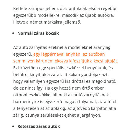
Kétféle zártípus jellemző az autóknál, első a régebbi,
egyszerűbb modellekre, második az újabb autókra,
illetve a német márkákra jellemző.
Normál záras kocsik
Az autó zárnyitás ezeknél a modelleknél aránylag
egyszerű,
egy légpárnával enyhén, az autóban
semmilyen kárt nem okozva kifeszítjük a kocsi ajtaját.
Ezt követően egy speciális eszközzel benyúlunk, és
belülről kinyitjuk a zárat. Itt sokan gondolják azt,
hogy valamilyen egyszerű kis dróttal ez megoldható,
de ez nincs így! Ha egy hozzá nem értő ember
otthoni eszközökkel áll neki az autó zárnyitásnak,
bármennyire is egyszerű maga a folyamat, az ajtótól
a fényezésen át az ablakig, az ajtóvédő kárpiton át a
zárig, csúnya sérüléseket ejthet a járgányon.
Reteszes záras autók