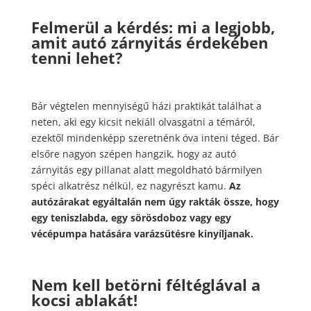
Felmerül a kérdés: mi a legjobb,
amit autó zárnyitás érdekében
tenni lehet?
Bár végtelen mennyiségű házi praktikát találhat a
neten, aki egy kicsit nekiáll olvasgatni a témáról,
ezektől mindenképp szeretnénk óva inteni téged. Bár
elsőre nagyon szépen hangzik, hogy az autó
zárnyitás egy pillanat alatt megoldható bármilyen
spéci alkatrész nélkül, ez nagyrészt kamu.
Az
autózárakat egyáltalán nem úgy rakták össze, hogy
egy teniszlabda, egy sörösdoboz vagy egy
vécépumpa hatására varázsütésre kinyíljanak.
Nem kell betörni féltéglával a
kocsi ablakát!