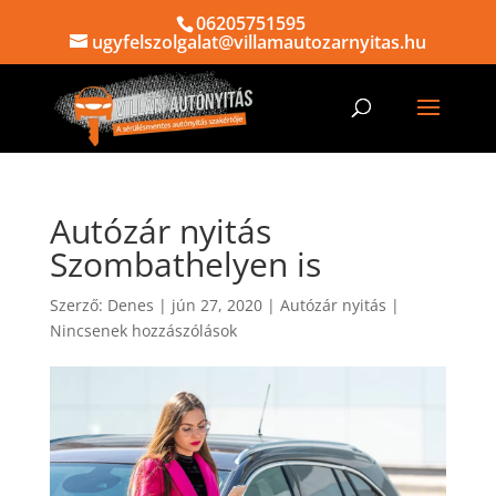
06205751595
ugyfelszolgalat@villamautozarnyitas.hu
Autózár nyitás
Szombathelyen is
Szerző:
Denes
|
jún 27, 2020
|
Autózár nyitás
|
Nincsenek hozzászólások