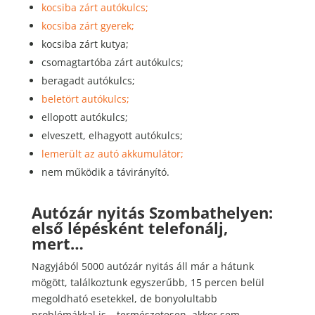
kocsiba zárt autókulcs;
kocsiba zárt gyerek;
kocsiba zárt kutya;
csomagtartóba zárt autókulcs;
beragadt autókulcs;
beletört autókulcs;
ellopott autókulcs;
elveszett, elhagyott autókulcs;
lemerült az autó akkumulátor;
nem működik a távirányító.
Autózár nyitás Szombathelyen:
első lépésként telefonálj,
mert…
Nagyjából 5000 autózár nyitás áll már a hátunk
mögött, találkoztunk egyszerűbb, 15 percen belül
megoldható esetekkel, de bonyolultabb
problémákkal is – természetesen, akkor sem