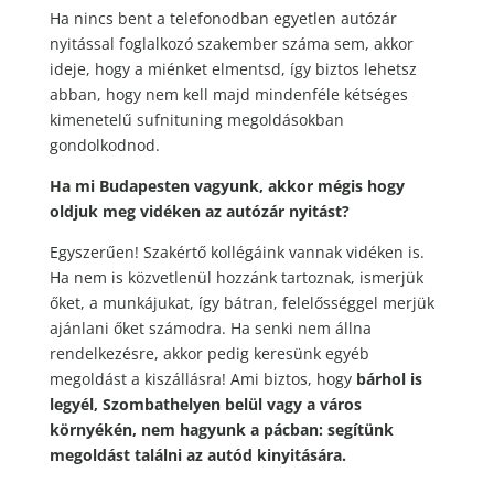
Ha nincs bent a telefonodban egyetlen autózár
nyitással foglalkozó szakember száma sem, akkor
ideje, hogy a miénket elmentsd, így biztos lehetsz
abban, hogy nem kell majd mindenféle kétséges
kimenetelű sufnituning megoldásokban
gondolkodnod.
Ha mi Budapesten vagyunk, akkor mégis hogy
oldjuk meg vidéken az autózár nyitást?
Egyszerűen! Szakértő kollégáink vannak vidéken is.
Ha nem is közvetlenül hozzánk tartoznak, ismerjük
őket, a munkájukat, így bátran, felelősséggel merjük
ajánlani őket számodra. Ha senki nem állna
rendelkezésre, akkor pedig keresünk egyéb
megoldást a kiszállásra! Ami biztos, hogy
bárhol is
legyél, Szombathelyen belül vagy a város
környékén, nem hagyunk a pácban: segítünk
megoldást találni az autód kinyitására.