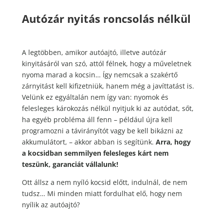
Autózár nyitás roncsolás nélkül
A legtöbben, amikor autóajtó, illetve autózár
kinyitásáról van szó, attól félnek, hogy a műveletnek
nyoma marad a kocsin… Így nemcsak a szakértő
zárnyitást kell kifizetniük, hanem még a javíttatást is.
Velünk ez egyáltalán nem így van: nyomok és
felesleges károkozás nélkül nyitjuk ki az autódat, sőt,
ha egyéb probléma áll fenn – például újra kell
programozni a távirányítót vagy be kell bikázni az
akkumulátort, – akkor abban is segítünk.
Arra, hogy
a kocsidban semmilyen felesleges kárt nem
teszünk, garanciát vállalunk!
Ott állsz a nem nyíló kocsid előtt, indulnál, de nem
tudsz… Mi minden miatt fordulhat elő, hogy nem
nyílik az autóajtó?